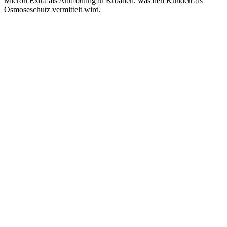
Micron Extra als Antifouling in Kroatien. was den Kunden als
Osmoseschutz vermittelt wird.