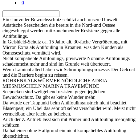
0
Ein sinnvoller Bewuchsschutz schützt auch unsere Umwelt.
Asiatische Seescheiden die bereits in die Nord-und Ostsee
eingeschleppt werden mit zunehmender Resistenz gegen alle
Antifoulings.
In Gelshield-Schutz ca. 15 Jahre alt, 30-fache Vergrößerung, mit
Micron Extra als Antifouling in Kroatien. was den Kunden als
Osmoseschutz vermittelt wird.
Nicht kompatieble Antifoulings, preiswerte Noname-Antifoulings
schadenmeist mehr und sind im Grunde weit überteuert.
Wenn Laminat altert haben wir Schrumpfungsprozesse. Der Gelcoat
und die Barriere begint zu reissen.
RÖHRENKALKWÜRMER NÖRDLICHE ADRIA
MIESMUSCHELN MARINA TRAVEMÜNDE
Seepocken sind weitgehend resistent gegen jeglichen
Bewuchsschutz. Da gibt es keine Wunder mehr.
Da wurde der Taupunkt beim Antifoulinganstrich nicht beachtet
Blasenpest, ein Übel das sehr oft selbst verschuldet wird. Meist nicht
vermeidbar, aber leicht zu beheben.
Auch der Z-Antrieb lässt sich mit Primer und Antifouling mehrjährig
schützen.
Da hat einer ohne Haftgrund ein nicht kompatiebles Antifouling
überschichtet.