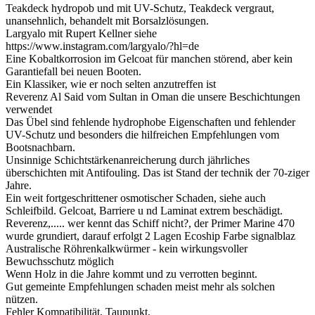
Teakdeck hydropob und mit UV-Schutz, Teakdeck vergraut,
unansehnlich, behandelt mit Borsalzlösungen.
Largyalo mit Rupert Kellner siehe
https://www.instagram.com/largyalo/?hl=de
Eine Kobaltkorrosion im Gelcoat für manchen störend, aber kein
Garantiefall bei neuen Booten.
Ein Klassiker, wie er noch selten anzutreffen ist
Reverenz Al Said vom Sultan in Oman die unsere Beschichtungen
verwendet
Das Übel sind fehlende hydrophobe Eigenschaften und fehlender
UV-Schutz und besonders die hilfreichen Empfehlungen vom
Bootsnachbarn.
Unsinnige Schichtstärkenanreicherung durch jährliches
überschichten mit Antifouling. Das ist Stand der technik der 70-ziger
Jahre.
Ein weit fortgeschrittener osmotischer Schaden, siehe auch
Schleifbild. Gelcoat, Barriere u nd Laminat extrem beschädigt.
Reverenz,..... wer kennt das Schiff nicht?, der Primer Marine 470
wurde grundiert, darauf erfolgt 2 Lagen Ecoship Farbe signalblaz
Australische Röhrenkalkwürmer - kein wirkungsvoller
Bewuchsschutz möglich
Wenn Holz in die Jahre kommt und zu verrotten beginnt.
Gut gemeinte Empfehlungen schaden meist mehr als solchen
nützen.
Fehler Kompatibilität, Taupunkt,